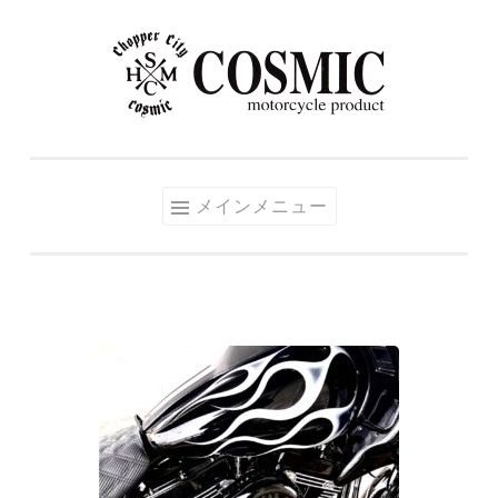
コ
ン
テ
ン
ツ
へ
メインメニュー
ス
キ
ッ
プ